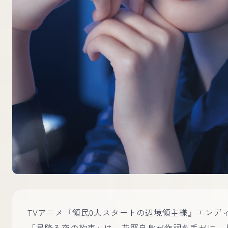
TVアニメ『領民0人スタートの辺境領主様』エンデ
「星降る夜の約束」は、花耶自身が作詞を手がけ、