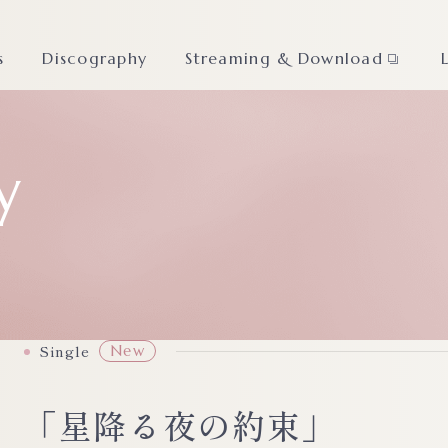
s
Discography
Streaming & Download
y
Single
New
「星降る夜の約束」