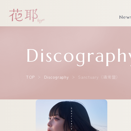
New
Discograph
TOP
Discography
Sanctuary（通常盤）