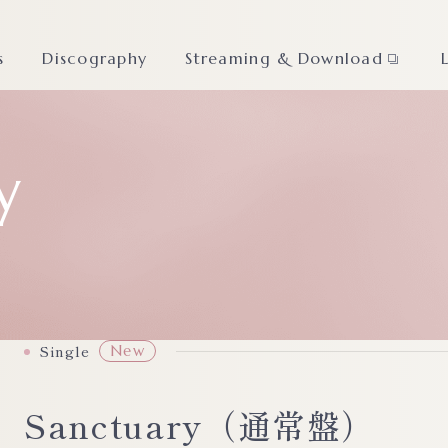
s
Discography
Streaming & Download
y
Single
New
Sanctuary（通常盤）